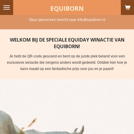
Ga
EQUIBORN
direct
naar
Stuur gerust een bericht naar info@equiborn.nl
de
hoofdinhoud
WELKOM BIJ DE SPECIALE EQUIDAY WINACTIE VAN
EQUIBORN!
Je hebt de QR-code gescand en bent op de juiste plek beland voor een
exclusieve winactie die nergens anders wordt gedeeld. Ontdek hier hoe je
kans maakt op een fantastische prijs voor jou en je paard!