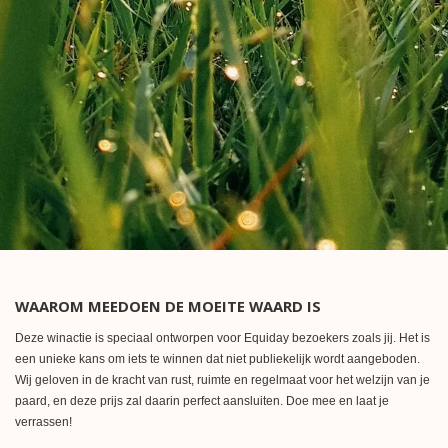
WAAROM MEEDOEN DE MOEITE WAARD IS
Deze winactie is speciaal ontworpen voor Equiday bezoekers zoals jij. Het is
een unieke kans om iets te winnen dat niet publiekelijk wordt aangeboden.
Wij geloven in de kracht van rust, ruimte en regelmaat voor het welzijn van je
paard, en deze prijs zal daarin perfect aansluiten. Doe mee en laat je
verrassen!