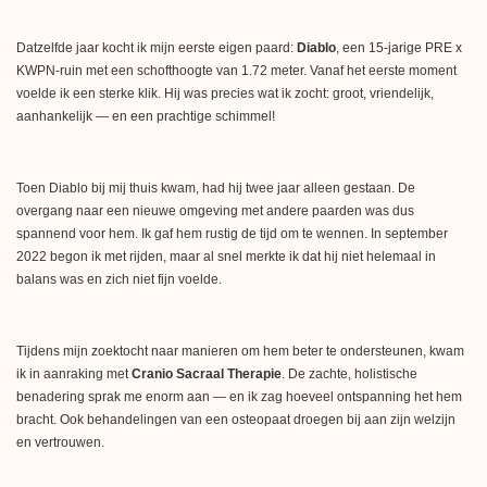
Datzelfde jaar kocht ik mijn eerste eigen paard:
Diablo
, een 15-jarige PRE x
KWPN-ruin met een schofthoogte van 1.72 meter. Vanaf het eerste moment
voelde ik een sterke klik. Hij was precies wat ik zocht: groot, vriendelijk,
aanhankelijk — en een prachtige schimmel!
Toen Diablo bij mij thuis kwam, had hij twee jaar alleen gestaan. De
overgang naar een nieuwe omgeving met andere paarden was dus
spannend voor hem. Ik gaf hem rustig de tijd om te wennen. In september
2022 begon ik met rijden, maar al snel merkte ik dat hij niet helemaal in
balans was en zich niet fijn voelde.
Tijdens mijn zoektocht naar manieren om hem beter te ondersteunen, kwam
ik in aanraking met
Cranio Sacraal Therapie
. De zachte, holistische
benadering sprak me enorm aan — en ik zag hoeveel ontspanning het hem
bracht. Ook behandelingen van een osteopaat droegen bij aan zijn welzijn
en vertrouwen.