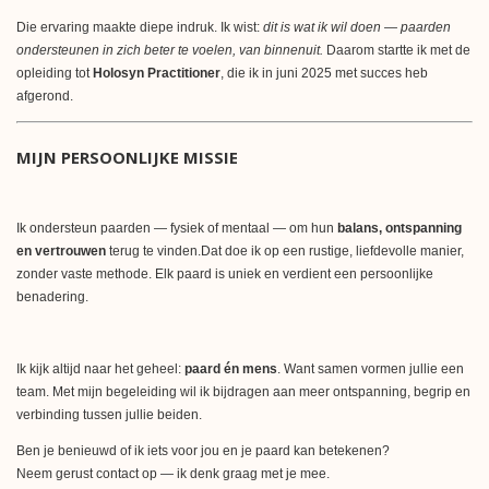
Die ervaring maakte diepe indruk. Ik wist:
dit is wat ik wil doen — paarden
ondersteunen in zich beter te voelen, van binnenuit.
Daarom startte ik met de
opleiding tot
Holosyn Practitioner
, die ik in juni 2025 met succes heb
afgerond.
MIJN PERSOONLIJKE MISSIE
Ik ondersteun paarden — fysiek of mentaal — om hun
balans, ontspanning
en vertrouwen
terug te vinden.Dat doe ik op een rustige, liefdevolle manier,
zonder vaste methode. Elk paard is uniek en verdient een persoonlijke
benadering.
Ik kijk altijd naar het geheel:
paard én mens
. Want samen vormen jullie een
team. Met mijn begeleiding wil ik bijdragen aan meer ontspanning, begrip en
verbinding tussen jullie beiden.
Ben je benieuwd of ik iets voor jou en je paard kan betekenen?
Neem gerust contact op — ik denk graag met je mee.