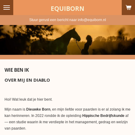
Ga
EQUIBORN
direct
naar
Stuur gerust een bericht naar info@equiborn.nl
de
hoofdinhoud
WIE BEN IK
OVER MIJ EN DIABLO
Hoi! Wat leuk dat je hier bent.
Mijn naam is
Dieuwke Born
, en mijn liefde voor paarden is er al zolang ik me
kan herinneren. In 2022 rondde ik de opleiding
Hippische Bedrijfskunde
af
— een studie waarin ik me verdiepte in het management, gedrag en welzijn
van paarden.